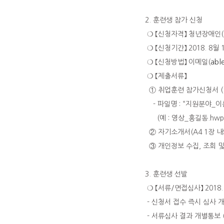
2. 훈련생 참가 신청
❍ 【신청자격】 청년장애인
❍ 【신청기간】 2018. 8월 1
abl
❍ 【신청방법】 이메일(
❍ 【제출서류】
① 취업훈련 참가신청서 (
- 파일명 : “지원분야_이름
(예 : 영상_홍길동.hwp 
② 자기소개서(A4 1장 내
③ 개인정보 수집, 조회 및 
3. 훈련생 선발
❍ 【서류/면접심사】 2018. 
- 신청서 접수 즉시 심사 
- 서류심사 결과 개별통보 