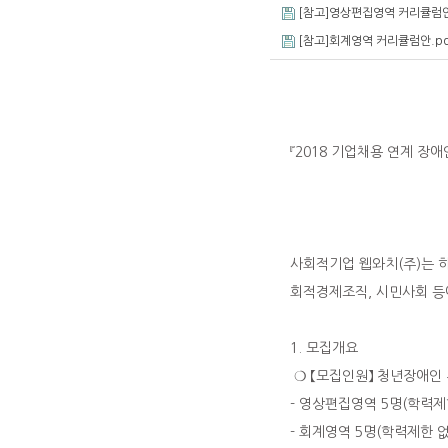
[참고]영상편집영역 커리큘럼안
[참고]회계영역 커리큘럼안.pd
『2018 기업채용 연계 장
청년장애인 취
사회적기업 웹와치(주)는 하
회적경제조직, 시민사회 등
1. 모집개요
❍ 【모집인원】 청년장애인 
- 영상편집영역 5명(학력제
- 회계영역 5명(학력제한 